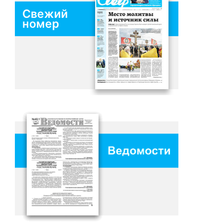
Свежий
номер