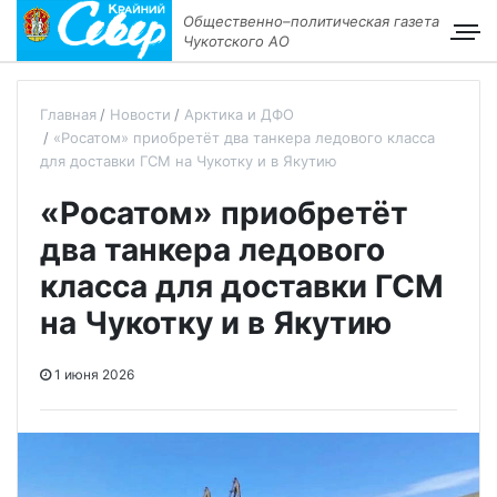
Общественно–политическая газета
Чукотского АО
Главная
Новости
Арктика и ДФО
«Росатом» приобретёт два танкера ледового класса
для доставки ГСМ на Чукотку и в Якутию
«Росатом» приобретёт
два танкера ледового
класса для доставки ГСМ
на Чукотку и в Якутию
1 июня 2026