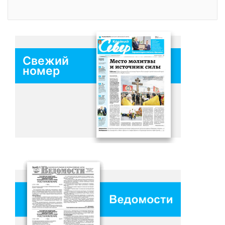
Свежий
номер