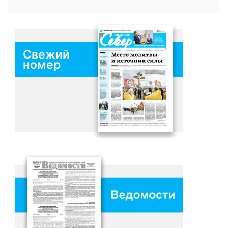
Свежий
номер