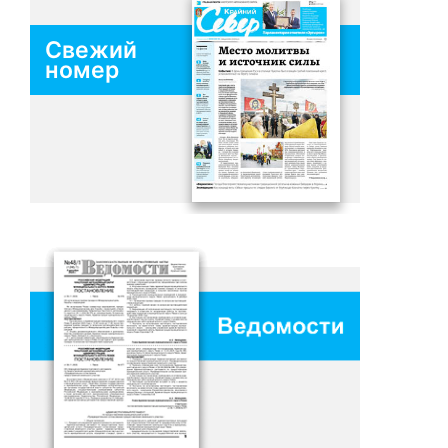
Свежий
номер