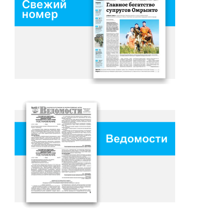
Свежий
номер