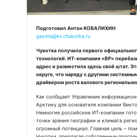
Подготовил Антон КОВАЛИХИН
gazeta@ks.chukotka.ru
Чукотка получила первого официально
технологий. ИТ-компания «ВР» перебаз
адрес и разместила здесь свой штат. Э
округе, что наряду с другими системн
драйвером роста валового региональног
Как сообщает Управление информационн
Арктику для основателя компании Викт
Немногие российские ИТ-компании гото
точки зрения географии и климата реги
огромный потенциал. Главная цель – по
Чукотки, предлагая собственные прогр