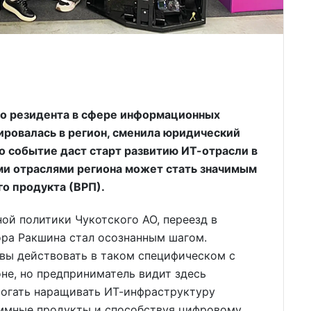
го резидента в сфере информационных
ировалась в регион, сменила юридический
то событие даст старт развитию ИТ-отрасли в
ыми отраслями региона может стать значимым
о продукта (ВРП).
ой политики Чукотского АО, переезд в
ора Ракшина стал осознанным шагом.
вы действовать в таком специфическом с
оне, но предприниматель видит здесь
могать наращивать ИТ-инфраструктуру
аммные продукты и способствуя цифровому