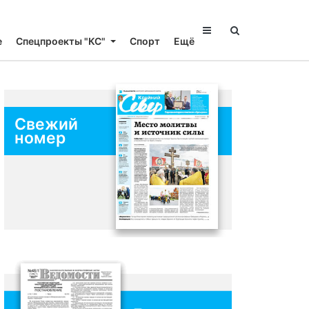
е
Спецпроекты "КС"
Спорт
Ещё
Свежий
номер