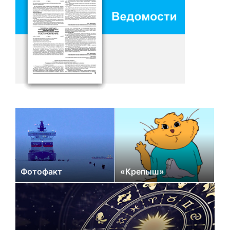
Фотофакт
«Крепыш»