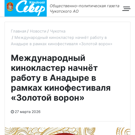
Общественно–политическая газета
Чукотского АО
Главная
Новости
Чукотка
Международный кинокластер начнёт работу в
Анадыре в рамках кинофестиваля «Золотой ворон»
Международный
кинокластер начнёт
работу в Анадыре в
рамках кинофестиваля
«Золотой ворон»
27 марта 2026