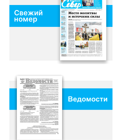
Свежий
номер