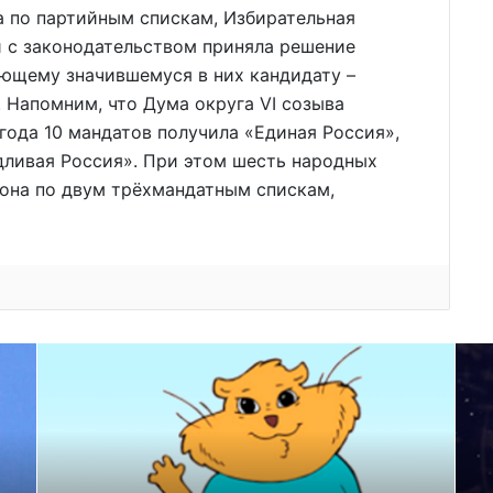
на по партийным спискам, Избирательная
и с законодательством приняла решение
ющему значившемуся в них кандидату –
 Напомним, что Дума округа VI созыва
 года 10 мандатов получила «Единая Россия»,
дливая Россия». При этом шесть народных
иона по двум трёхмандатным спискам,