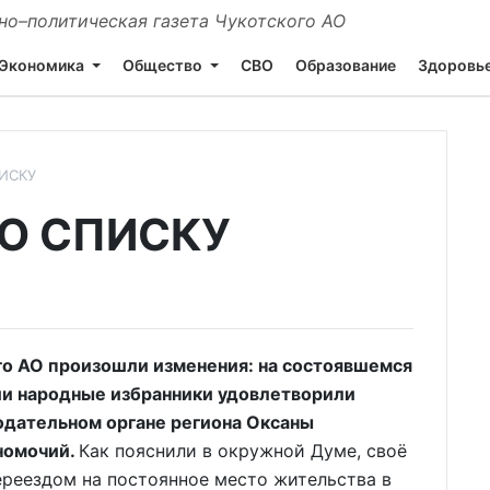
о–политическая газета Чукотского АО
Экономика
Общество
СВО
Образование
Здоровь
ИСКУ
О СПИСКУ
го АО произошли изменения: на состоявшемся
ии народные избранники удовлетворили
одательном органе региона Оксаны
номочий.
Как пояснили в окружной Думе, своё
ереездом на постоянное место жительства в