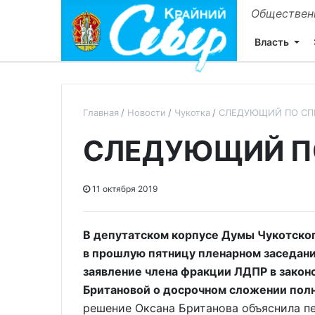
Общественн
Власть
Главная
Новости
Чукотка
СЛЕДУЮЩИЙ ПО СП
СЛЕДУЮЩИЙ П
11 октября 2019
В депутатском корпусе Думы Чукотско
в прошлую пятницу пленарном заседан
заявление члена фракции ЛДПР в закон
Британовой о досрочном сложении пол
решение Оксана Британова объяснила п