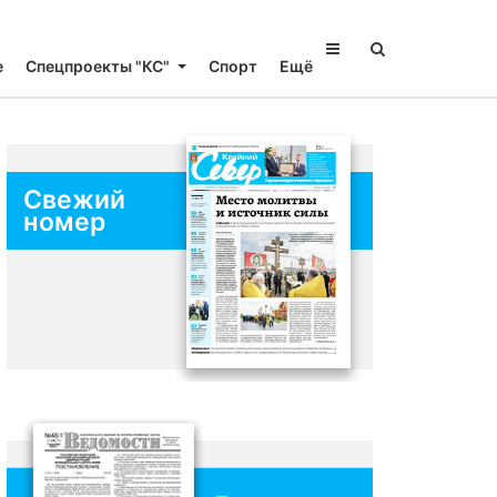
е
Спецпроекты "КС"
Спорт
Ещё
Свежий
номер