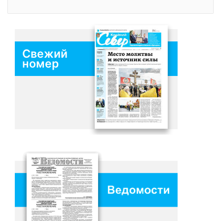
Свежий
номер