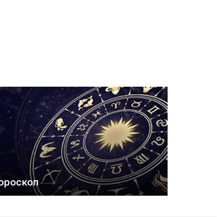
ороскоп