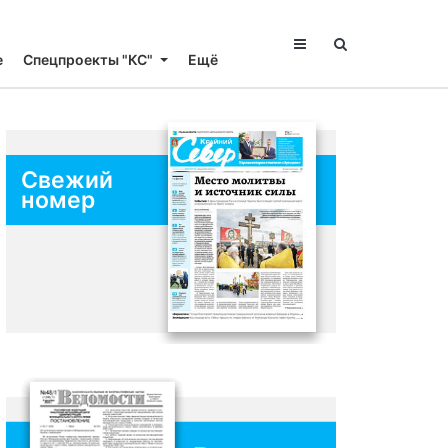
е
Спецпроекты "КС"
Ещё
Свежий
номер