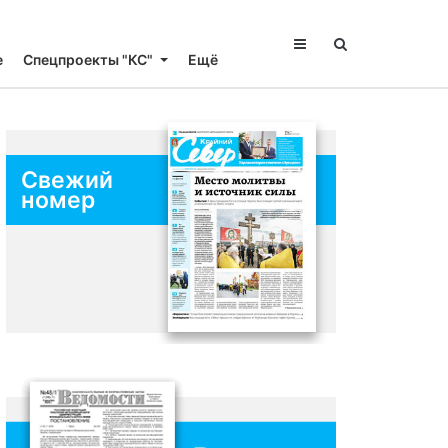
е
Спецпроекты "КС"
Ещё
Свежий
номер