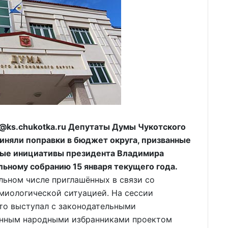
ks.chukotka.ru Депутаты Думы Чукотского
риняли поправки в бюджет округа, призванные
ные инициативы президента Владимира
льному собранию 15 января текущего года.
ьном числе приглашённых в связи со
миологической ситуацией. На сессии
кто выступал с законодательными
енным народными избранниками проектом