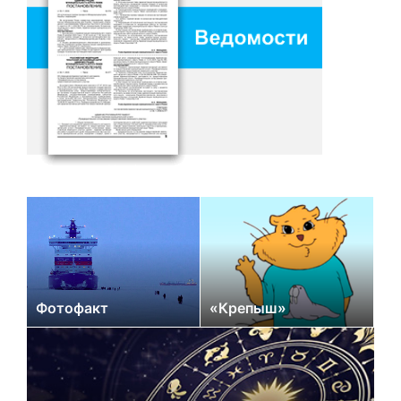
Фотофакт
«Крепыш»