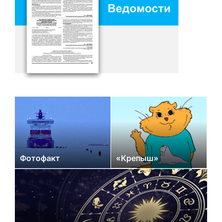
Фотофакт
«Крепыш»