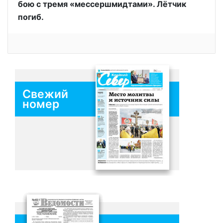
бою с тремя «мессершмидтами». Лётчик
погиб.
Свежий
номер