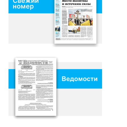
Свежий
номер