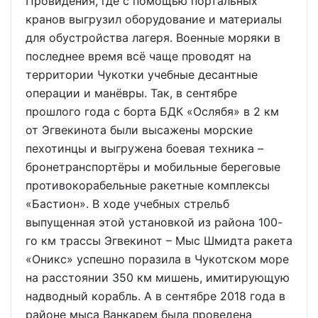
Провидения, где с помощью портальных
кранов выгрузил оборудование и материалы
для обустройства лагеря. Военные моряки в
последнее время всё чаще проводят на
территории Чукотки учебные десантные
операции и манёвры. Так, в сентябре
прошлого года с борта БДК «Ослябя» в 2 км
от Эгвекинота были высажены морские
пехотинцы и выгружена боевая техника –
бронетранспортёры и мобильные береговые
противокорабельные ракетные комплексы
«Бастион». В ходе учебных стрельб
выпущенная этой установкой из района 100-
го км трассы Эгвекинот – Мыс Шмидта ракета
«Оникс» успешно поразила в Чукотском море
на расстоянии 350 км мишень, имитирующую
надводный корабль. А в сентябре 2018 года в
районе мыса Ванкарем была проведена