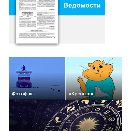
Фотофакт
«Крепыш»