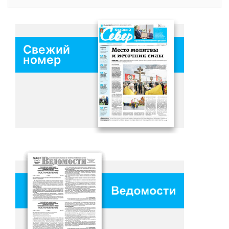
Свежий
номер