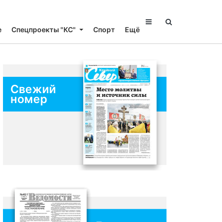
е
Спецпроекты "КС"
Спорт
Ещё
Свежий
номер