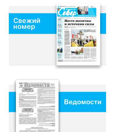
Свежий
номер