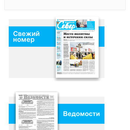
Свежий
номер