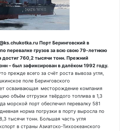
ks.chukotka.ru Порт Беринговский в
 по перевалке грузов за всю свою 79-летнюю
а достиг 760,2 тысячи тонн. Прежний
онн – был зафиксирован в далёком 1992 году.
о прежде всего за счёт роста вывоза угля,
кинское поле Беринговского
щает осваивающая месторождение компания
цию объём отгрузки твёрдого топлива в 1,3
гда морской порт обеспечил перевалку 581
едневная норма погрузки в порту выросла по
8,3 тысячи тонн. Большая часть угля
экспорт в страны Азиатско-Тихоокеанского