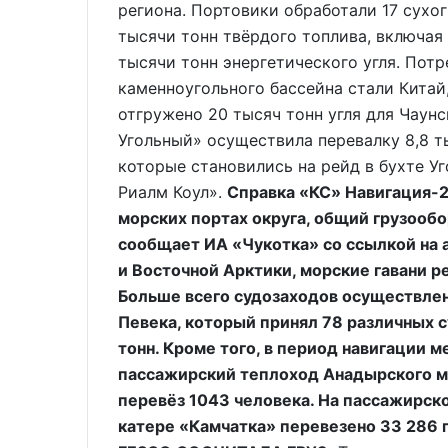
региона. Портовики обработали 17 сухог
тысячи тонн твёрдого топлива, включая 
тысячи тонн энергетического угля. Пот
каменноугольного бассейна стали Китай
отгружено 20 тысяч тонн угля для Чаун
Угольный» осуществила перевалку 8,8 ты
которые становились на рейд в бухте Уг
Риалм Коул».
Справка «КС» Навигация-2
морских портах округа, общий грузообор
сообщает ИА «Чукотка» со ссылкой на
и Восточной Арктики, морские гавани р
Больше всего судозаходов осуществлено
Певека, который принял 78 различных су
тонн. Кроме того, в период навигации
пассажирский теплоход Анадырского м
перевёз 1043 человека. На пассажирско
катере «Камчатка» перевезено 33 286 