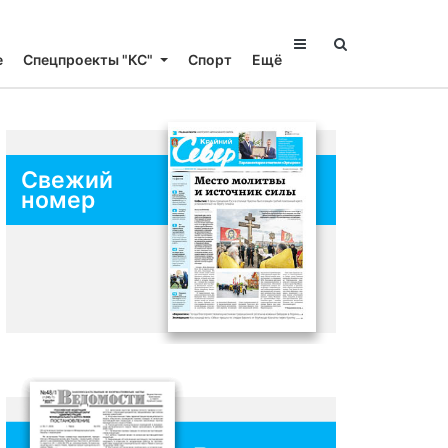
е
Спецпроекты "КС"
Спорт
Ещё
Свежий
номер