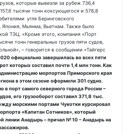
рузов, которые вывезли за рубеж 736,4
157,6 тысячи тонн коксующегося и 578,8
ребителями угля Беринговского
, Япония, Мьянма, Вьетнам. Также было
ской ТЭЦ. «Кроме этого, компания «Порт
сячи тонн генеральных грузов пяти судов,
ольной», – говорится в сообщении «Тайгерс
020 официально завершилась во всех пяти
от которых составил почти 1,4 млн тонн. Как
 администрацию морпортов Приморского края
егиона в этом сезоне оформили 301 судно.
 в порт самого северного города России –
дов, его грузооборот составил 371,8 тыс.
 между морскими портами Чукотки курсировал
орпорта «Капитан Сотников», который
й линии Анадырь – причал № 10 – Анадырь на
пассажиров.