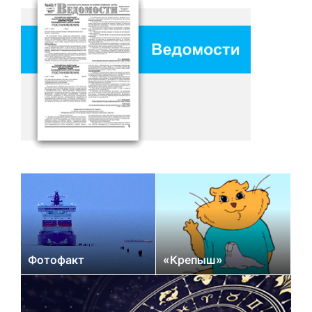
Фотофакт
«Крепыш»