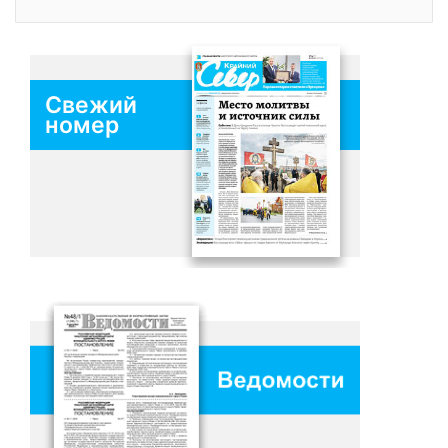
Свежий
номер