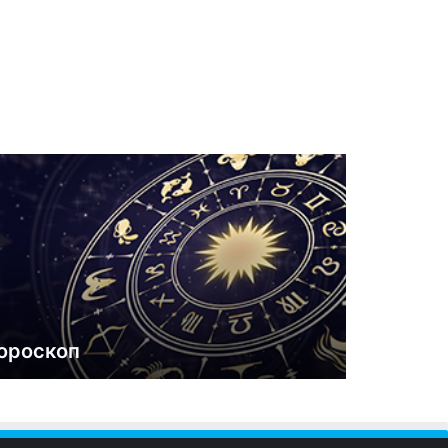
ороскоп