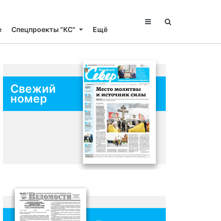
е
Спецпроекты "КС"
Ещё
Свежий
номер