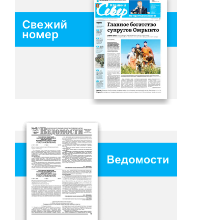
Свежий
номер