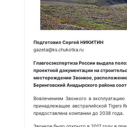
Подготовил Сергей НИКИТИН
gazeta@ks.chukotka.ru
Главгосэкспертиза России выдала поло
проектной документации на строительс
месторождении Звонкое, расположенном
Беринговский Анадырского района соот
Вовлечением Звонкого в эксплуатацию 
принадлежащее австралийской Tigers R
предоставлена компании до 2038 года.
Звонкое было открыто в 2017 году в пр