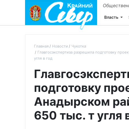
Общественн
Власть
Главная
Новости
Чукотка
Главгосэкспертиза разрешила подготовку прое
угля в год
Главгосэксперт
подготовку прое
Анадырском ра
650 тыс. т угля 