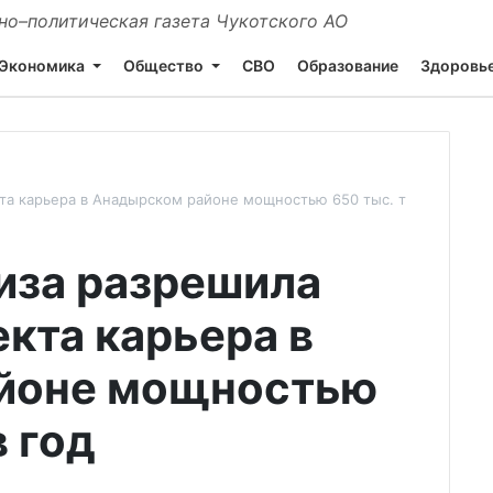
о–политическая газета Чукотского АО
Экономика
Общество
СВО
Образование
Здоровь
кта карьера в Анадырском районе мощностью 650 тыс. т
иза разрешила
кта карьера в
йоне мощностью
в год