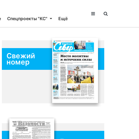
е
Спецпроекты "КС"
Ещё
Свежий
номер