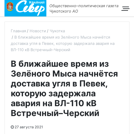
Общественно–политическая газета
Чукотского АО
Главная
Новости
Чукотка
В ближайшее время из Зелёного Мыса начнётся
доставка угля в Певек, которую задержала авария на
ВЛ-110 кВ Встречный–Черский
В ближайшее время из
Зелёного Мыса начнётся
доставка угля в Певек,
которую задержала
авария на ВЛ-110 кВ
Встречный–Черский
27 августа 2021