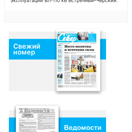
эксплуатации ВЛ-110 кВ Встречный–Черский.
Свежий
номер