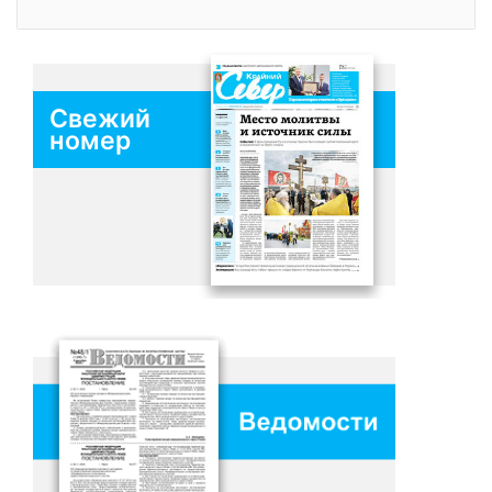
Свежий
номер