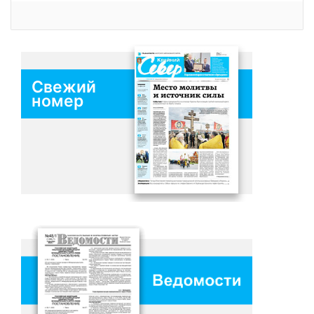
Свежий
номер