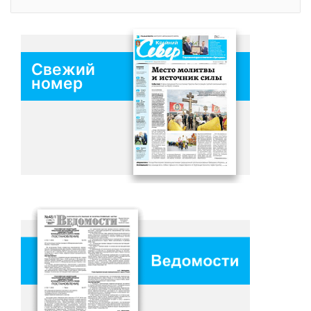
Свежий
номер