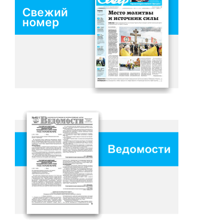
Свежий
номер