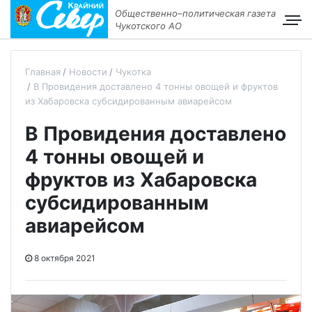
Общественно–политическая газета
Чукотского АО
Главная
Новости
Чукотка
В Провидения доставлено 4 тонны овощей и фруктов
из Хабаровска субсидированным авиарейсом
В Провидения доставлено
4 тонны овощей и
фруктов из Хабаровска
субсидированным
авиарейсом
8 октября 2021