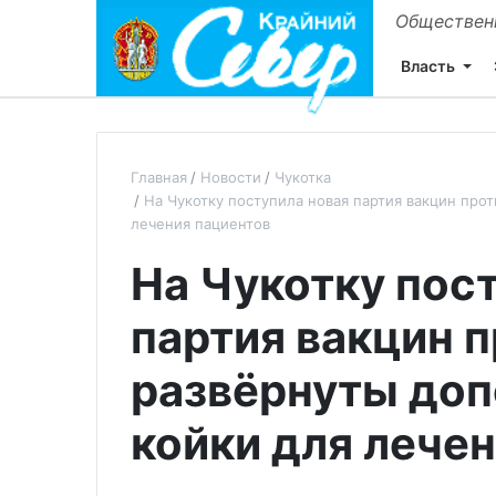
Общественн
Власть
Главная
Новости
Чукотка
На Чукотку поступила новая партия вакцин про
лечения пациентов
На Чукотку пос
партия вакцин п
развёрнуты до
койки для лече