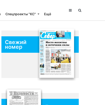
е
Спецпроекты "КС"
Ещё
Свежий
номер