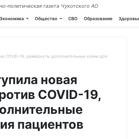
о–политическая газета Чукотского АО
Экономика
Общество
СВО
Образование
Здоровь
тив COVID-19, развёрнуты дополнительные койки для
тупила новая
ротив COVID-19,
полнительные
ния пациентов