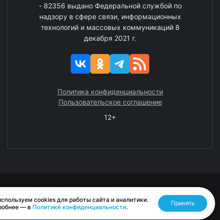
- 82356 выдано Федеральной службой по
надзору в сфере связи, информационных
технологий и массовых коммуникаций 8
декабря 2021 г.
Политика конфиденциальности
Пользовательское соглашение
12+
© 2008—2025 ГАУ ЧАО «Издательство «Крайний Север»
спользуем cookies для работы сайта и аналитики.
Принять
Разработано RASA
робнее — в
Политике конфиденциальности
.