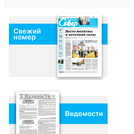
Свежий
номер