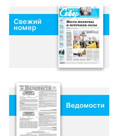
Свежий
номер