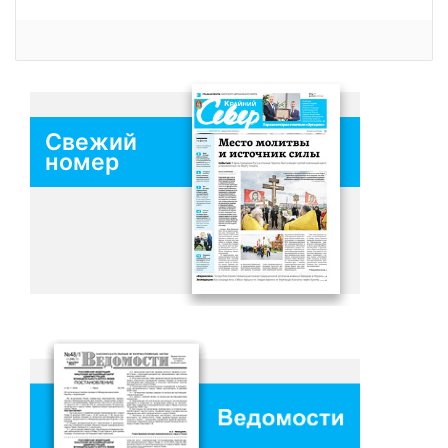
Свежий
номер