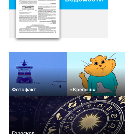
Фотофакт
«Крепыш»
Гороскоп