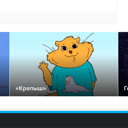
«Крепыш»
Г