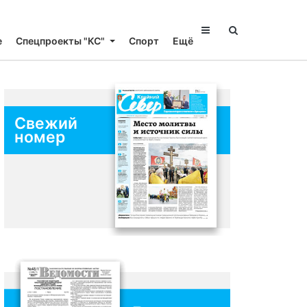
е
Спецпроекты "КС"
Спорт
Ещё
Свежий
номер