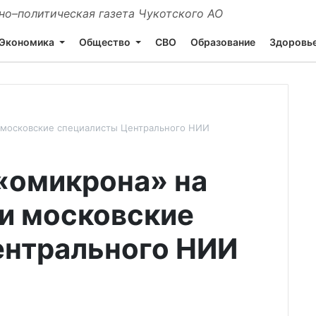
о–политическая газета Чукотского АО
Экономика
Общество
СВО
Образование
Здоровь
и московские специалисты Центрального НИИ
«омикрона» на
и московские
ентрального НИИ