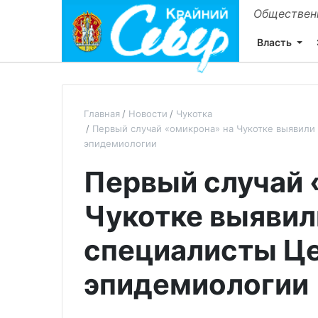
Общественн
Власть
Главная
Новости
Чукотка
Первый случай «омикрона» на Чукотке выявил
эпидемиологии
Первый случай 
Чукотке выявил
специалисты Ц
эпидемиологии