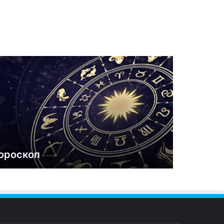
ороскоп