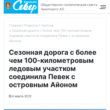
Общественно–политическая газета
Чукотского АО
Главная
Новости
Чукотка
Сезонная дорога с более чем 100-километровым
ледовым участком соединила Певек с островным
Айоном
Сезонная дорога с более
чем 100-километровым
ледовым участком
соединила Певек с
островным Айоном
4 марта 2022