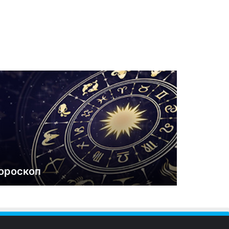
ороскоп