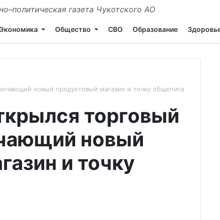
о–политическая газета Чукотского АО
Экономика
Общество
СВО
Образование
Здоровь
лючающий новый продуктовый магазин и точку общепита
ткрылся торговый
ючающий новый
газин и точку