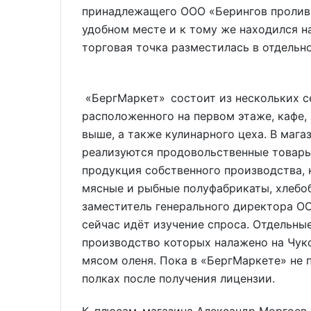
принадлежащего ООО «Берингов пролив»
удобном месте и к тому же находился н
торговая точка разместилась в отдельн
«БергМаркет» состоит из нескольких се
расположенного на первом этаже, кафе,
выше, а также кулинарного цеха. В маг
реализуются продовольственные товары,
продукция собственного производства, 
мясные и рыбные полуфабрикаты, хлебоб
заместитель генерального директора О
сейчас идёт изучение спроса. Отдельны
производство которых налажено на Чуко
мясом оленя. Пока в «БергМаркете» не 
полках после получения лицензии.
К плюсам магазина Александр Моргоев 