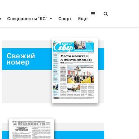
е
Спецпроекты "КС"
Спорт
Ещё
Свежий
номер