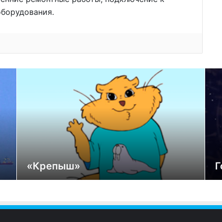
оборудования.
«Крепыш»
Г