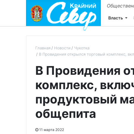
Общественн
Власть
Главная
Новости
Чукотка
В Провидения открылся торговый комплекс, вк
В Провидения о
комплекс, вкл
продуктовый ма
общепита
11 марта 2022