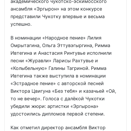
академического чукотско-эскимосского
ансамбля «Эргырон» на этом конкурсе
представили Чукотку впервые и весьма
успешно.
В номинации «Народное пение» Лилия
Омрытагина, Ольга Эттувэгыргина, Римма
Ивтегина и Анастасия Ринтувье исполнили
песни «Журавли» Ларисы Рахтувье и
«Колыбельную» Галины Тагриной. Римма
Ивтегина также выступила в номинации
«Эстрадное пение» с авторской песней
Виктора Цвигуна «Без тебя» и казачьей «Ой,
то не вечер». Голоса с далёкой Чукотки
убедили жюри: артистки «Эргырона»
удостоились дипломов первой степени.
Как отметил директор ансамбля Виктор