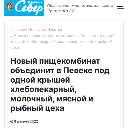
Общественно–политическая газета
Чукотского АО
Главная
Новости
Чукотка
Новый пищекомбинат объединит в Певеке под одной
крышей хлебопекарный, молочный, мясной и рыбный
цеха
Новый пищекомбинат
объединит в Певеке под
одной крышей
хлебопекарный,
молочный, мясной и
рыбный цеха
8 апреля 2022