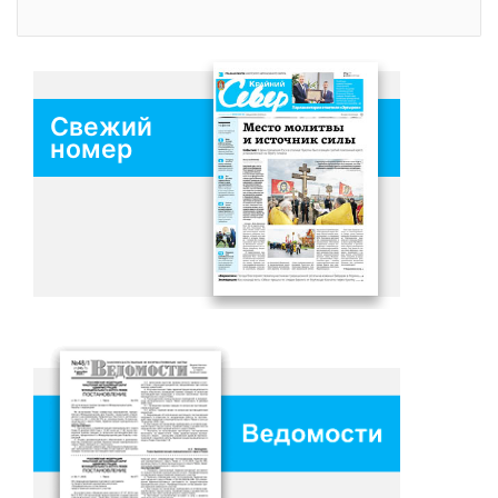
Свежий
номер