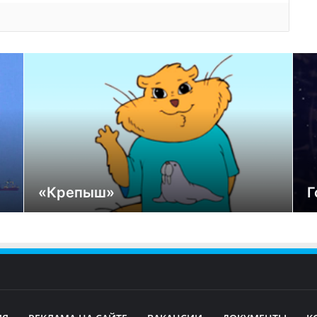
«Крепыш»
Г