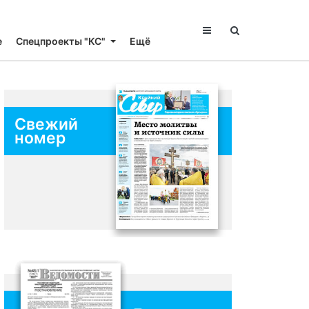
е
Спецпроекты "КС"
Ещё
Свежий
номер