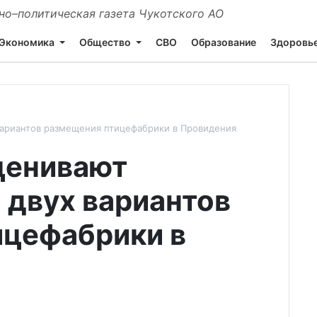
о–политическая газета Чукотского АО
Экономика
Общество
СВО
Образование
Здоровь
вариантов размещения птицефабрики в Провидения
ценивают
 двух вариантов
ицефабрики в