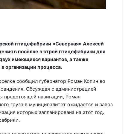
рской птицефабрики «Северная» Алексей
дения в посёлке в строй птицефабрики для
 двух имеющихся вариантов, а также
в организации процесса.
осёлке сообщил губернатор Роман Копин во
ровидения. Обсуждая с администрацией
сы предстоящей навигации, Роман
ного груза в муниципалитет ожидается и завоз
изация которых запланирована на этот год.
фабрики.
тало рассмотрение вариантов размещения