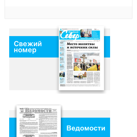
Свежий
номер