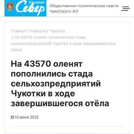
Общественно–политическая газета
Чукотского АО
Главная
Новости
Чукотка
На 43570 оленят пополнились стада
сельхозпредприятий Чукотки в ходе завершившегося
отёла
На 43570 оленят
пополнились стада
сельхозпредприятий
Чукотки в ходе
завершившегося отёла
10 июня 2022