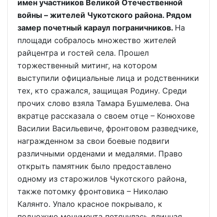
имен участников Великой Отечественной
войны – жителей Чукотского района. Рядом
замер почетный караул пограничников.
На
площади собралось множество жителей
райцентра и гостей села. Прошел
торжественный митинг, на котором
выступили официальные лица и родственники
тех, кто сражался, защищая Родину. Среди
прочих слово взяла Тамара Бушмелева. Она
вкратце рассказала о своем отце – Конюхове
Василии Васильевиче, фронтовом разведчике,
награжденном за свои боевые подвиги
различными орденами и медалями. Право
открыть памятник было предоставлено
одному из старожилов Чукотского района,
также потомку фронтовика – Николаю
Калянто. Упало красное покрывало, к
подножию монумента потянулась длинная