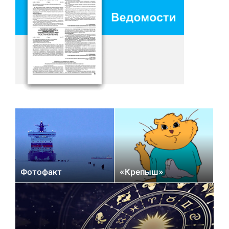
Фотофакт
«Крепыш»