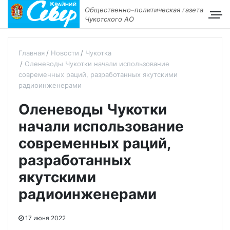
Общественно–политическая газета
Чукотского АО
Главная
Новости
Чукотка
Оленеводы Чукотки начали использование
современных раций, разработанных якутскими
радиоинженерами
Оленеводы Чукотки
начали использование
современных раций,
разработанных
якутскими
радиоинженерами
17 июня 2022