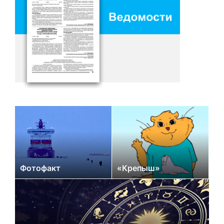
Фотофакт
«Крепыш»