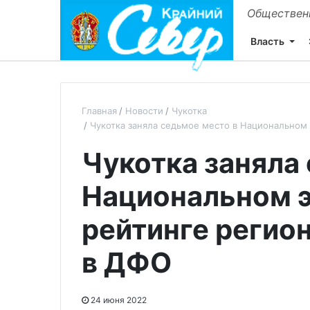
Общественн
Власть
Главная
Новости
Чукотка
Чукотка заняла седьмое место в Национальном
Чукотка заняла
Национальном 
рейтинге регион
в ДФО
24 июня 2022