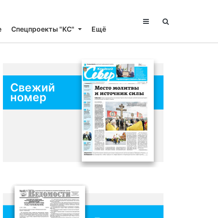
е
Спецпроекты "КС"
Ещё
Свежий
номер