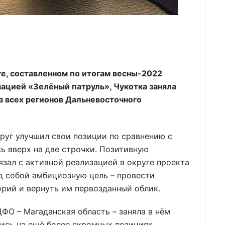
е, составленном по итогам весны-2022
ацией «Зелёный патруль», Чукотка заняла
з всех регионов Дальневосточного
круг улучшил свои позиции по сравнению с
 вверх на две строчки. Позитивную
вязал с активной реализацией в округе проекта
д собой амбициозную цель – провести
рий и вернуть им первозданный облик.
ДФО – Магаданская область – заняла в нём
лись на ещё более скромных позициях.