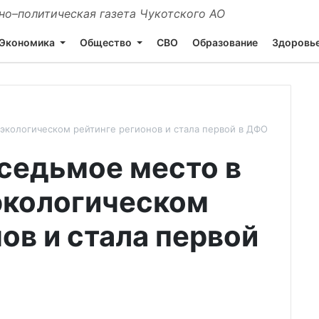
о–политическая газета Чукотского АО
Экономика
Общество
СВО
Образование
Здоровь
 экологическом рейтинге регионов и стала первой в ДФО
 седьмое место в
экологическом
ов и стала первой